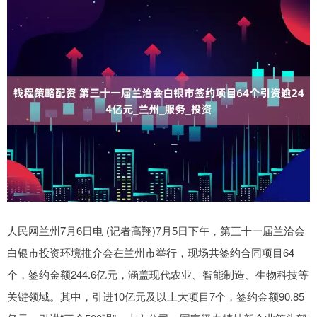
人民网兰州7月6日电 (记者高翔)7月5日下午，第三十一届兰洽会
白银市投资环境推介会在兰州市举行，现场共签约合同项目64
个，签约金额244.6亿元，涵盖现代农业、智能制造、生物科技等
关键领域。其中，引进10亿元及以上大项目7个，签约金额90.85