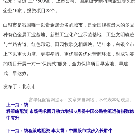
亿元；引进“三个500强”、上市公司、国家级专精特新企业等头部
企业16家，投资项目22个。
白银市是我国唯一以贵金属命名的城市，是全国规模最大的多品
种有色金属工业基地、新型工业化产业示范基地，工业文明轨迹
与丝路古道、红色印记、田园牧歌交相辉映。近年来，白银全市
上下以更大力度、更实举措、更优服务优化营商环境，对成功签
约项目开展一对一“保姆式”服务，全力保障项目早落地、早建
成、早达效。
发布于：北京市
富华优配官网提示：文章来自网络，不代表本站观点。
上一篇：
钱
程策略配资 市场需求回升动力增强 6月份中国公路物流运价指数稳
中有升
下一篇：
钱程策略配资 李大霄：中国股市或步入长胖牛