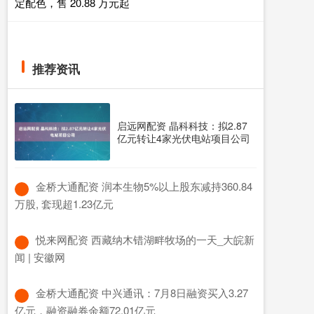
定配色，售 20.88 万元起
推荐资讯
启远网配资 晶科科技：拟2.87
亿元转让4家光伏电站项目公司
​金桥大通配资 润本生物5%以上股东减持360.84
万股, 套现超1.23亿元
​悦来网配资 西藏纳木错湖畔牧场的一天_大皖新
闻 | 安徽网
​金桥大通配资 中兴通讯：7月8日融资买入3.27
亿元，融资融券余额72.01亿元