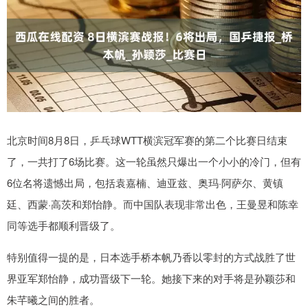
北京时间8月8日，乒乓球WTT横滨冠军赛的第二个比赛日结束
了，一共打了6场比赛。这一轮虽然只爆出一个小小的冷门，但有
6位名将遗憾出局，包括袁嘉楠、迪亚兹、奥玛·阿萨尔、黄镇
廷、西蒙·高茨和郑怡静。而中国队表现非常出色，王曼昱和陈幸
同等选手都顺利晋级了。
特别值得一提的是，日本选手桥本帆乃香以零封的方式战胜了世
界亚军郑怡静，成功晋级下一轮。她接下来的对手将是孙颖莎和
朱芊曦之间的胜者。