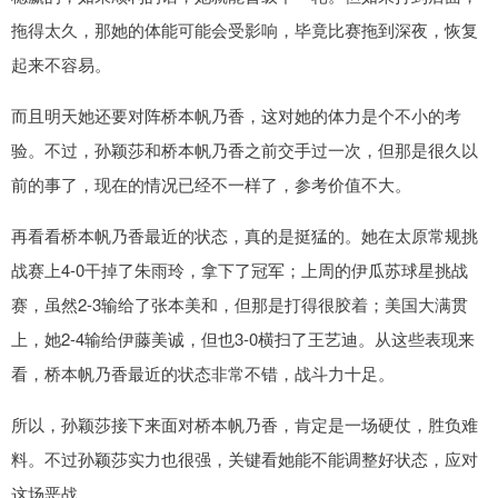
拖得太久，那她的体能可能会受影响，毕竟比赛拖到深夜，恢复
起来不容易。
而且明天她还要对阵桥本帆乃香，这对她的体力是个不小的考
验。不过，孙颖莎和桥本帆乃香之前交手过一次，但那是很久以
前的事了，现在的情况已经不一样了，参考价值不大。
再看看桥本帆乃香最近的状态，真的是挺猛的。她在太原常规挑
战赛上4-0干掉了朱雨玲，拿下了冠军；上周的伊瓜苏球星挑战
赛，虽然2-3输给了张本美和，但那是打得很胶着；美国大满贯
上，她2-4输给伊藤美诚，但也3-0横扫了王艺迪。从这些表现来
看，桥本帆乃香最近的状态非常不错，战斗力十足。
所以，孙颖莎接下来面对桥本帆乃香，肯定是一场硬仗，胜负难
料。不过孙颖莎实力也很强，关键看她能不能调整好状态，应对
这场恶战。