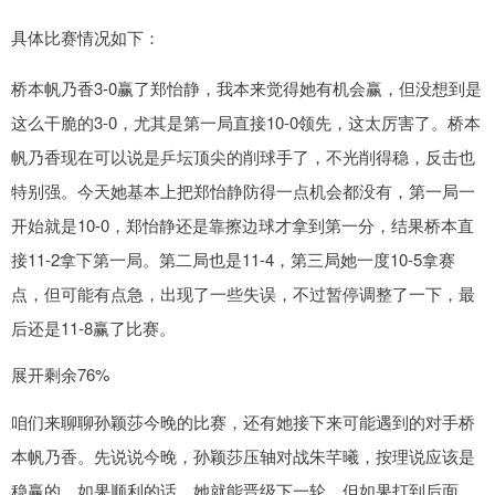
具体比赛情况如下：
桥本帆乃香3-0赢了郑怡静，我本来觉得她有机会赢，但没想到是
这么干脆的3-0，尤其是第一局直接10-0领先，这太厉害了。桥本
帆乃香现在可以说是乒坛顶尖的削球手了，不光削得稳，反击也
特别强。今天她基本上把郑怡静防得一点机会都没有，第一局一
开始就是10-0，郑怡静还是靠擦边球才拿到第一分，结果桥本直
接11-2拿下第一局。第二局也是11-4，第三局她一度10-5拿赛
点，但可能有点急，出现了一些失误，不过暂停调整了一下，最
后还是11-8赢了比赛。
展开剩余76%
咱们来聊聊孙颖莎今晚的比赛，还有她接下来可能遇到的对手桥
本帆乃香。先说说今晚，孙颖莎压轴对战朱芊曦，按理说应该是
稳赢的，如果顺利的话，她就能晋级下一轮。但如果打到后面，