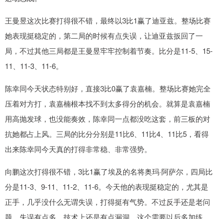
王曼昱这次比赛打得很不错，最终以3比1赢了迪亚兹。整场比赛
她表现挺稳定的，第二局的时候有点失误，让迪亚兹扳回了一
局，不过其他三局都是王曼昱牢牢控制着节奏。比分是11-5、15-
11、11-3、11-6。
陈幸同今天状态特别好，直接3比0赢了袁嘉楠。整场比赛她完全
压着对方打，袁嘉楠根本找不到太多得分的机会。就算是袁嘉楠
用高抛发球，也没能奏效，陈幸同一点都没吃这套，前三板的对
抗她都占上风。三局的比分分别是11比6、11比4、11比5，看得
出来陈幸同今天真的打得非常稳、非常强势。
向鹏这次打得很不错，3比1赢了埃及的名将奥玛·阿萨尔，四局比
分是11-3、9-11、11-2、11-6。今天他的表现挺稳定的，尤其是
正手，几乎没什么无谓失误，打得挺有气势。不过反手还是老问
题，失误有点多，技术上还是有点漏洞，这个需要以后多加练