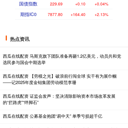
国债指数
229.69
+0.10
+0.04%
期指IC0
7877.80
+164.40
+2.13%
热点资讯
西瓜在线配资 马斯克旗下团队准备再砸1.2亿美元，动员共和党
选民参与国会中期选举
西瓜在线配资 【劳模之光】破浪前行闯全球 实干有为展巾帼
——记2025年度金钼集团劳动模范李珊
西瓜在线配资 证监会发声：坚决清除影响资本市场改革发展
的“拦路虎”“绊脚石”
西瓜在线配资 公募基金抱团“易中天” 单季亏损超千亿