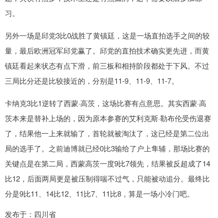
习。
另外一场是邱党3比0战胜了黄镇廷，这是一场直拍选手之间的较
量，最后欧洲冠军邱党赢了。邱党的直拍技术确实更先进，而黄
镇廷看起来状态有点下滑，前三板和相持阶段都处于下风。不过
三局比分还是比较接近的，分别是11-9、11-9、11-7。
卡纳克3比1逆转了西蒙·高茨，这场比赛有点意思。其实西蒙·高
茨本来是替补上场的，因为原本参赛的艾利克斯·勒布伦受伤退赛
了，结果他一上来就输了，首轮就被淘汰了，这已经是第二位出
局的选手了。之前迪博就已经0比3输给了户上隼辅，那场比赛的
关键点是在第二局，西蒙高茨一度9比7领先，结果被反超成了14
比12，后面两局更是被压制得喘不过气，只能被动追分。最终比
分是9比11、14比12、11比7、11比8，算是一场小冷门吧。
发布于：四川省