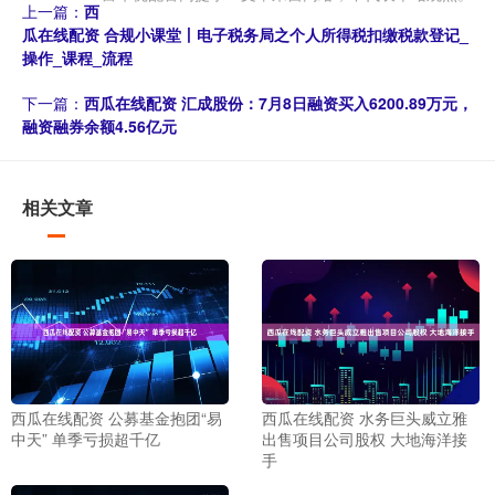
上一篇：
西
瓜在线配资 合规小课堂丨电子税务局之个人所得税扣缴税款登记_
操作_课程_流程
下一篇：
西瓜在线配资 汇成股份：7月8日融资买入6200.89万元，
融资融券余额4.56亿元
相关文章
西瓜在线配资 公募基金抱团“易
西瓜在线配资 水务巨头威立雅
中天” 单季亏损超千亿
出售项目公司股权 大地海洋接
手