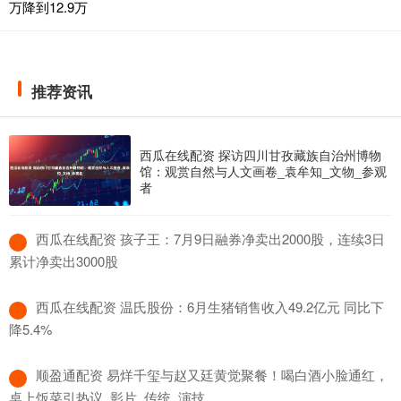
万降到12.9万
推荐资讯
西瓜在线配资 探访四川甘孜藏族自治州博物
馆：观赏自然与人文画卷_袁牟知_文物_参观
者
​西瓜在线配资 孩子王：7月9日融券净卖出2000股，连续3日
累计净卖出3000股
​西瓜在线配资 温氏股份：6月生猪销售收入49.2亿元 同比下
降5.4%
​顺盈通配资 易烊千玺与赵又廷黄觉聚餐！喝白酒小脸通红，
桌上饭菜引热议_影片_传统_演技