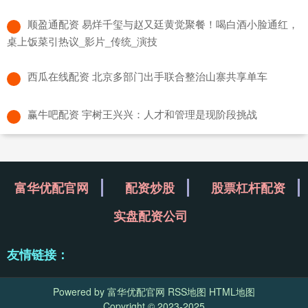
​顺盈通配资 易烊千玺与赵又廷黄觉聚餐！喝白酒小脸通红，
桌上饭菜引热议_影片_传统_演技
​西瓜在线配资 北京多部门出手联合整治山寨共享单车
​赢牛吧配资 宇树王兴兴：人才和管理是现阶段挑战
富华优配官网
配资炒股
股票杠杆配资
实盘配资公司
友情链接：
Powered by
富华优配官网
RSS地图
HTML地图
Copyright
© 2023-2025