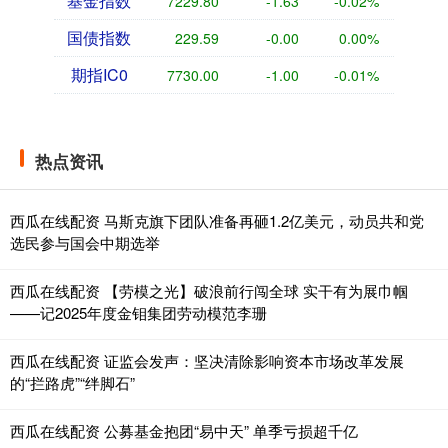
基金指数
7229.80
-1.63
-0.02%
国债指数
229.59
-0.00
0.00%
期指IC0
7730.00
-1.00
-0.01%
热点资讯
西瓜在线配资 马斯克旗下团队准备再砸1.2亿美元，动员共和党
选民参与国会中期选举
西瓜在线配资 【劳模之光】破浪前行闯全球 实干有为展巾帼
——记2025年度金钼集团劳动模范李珊
西瓜在线配资 证监会发声：坚决清除影响资本市场改革发展
的“拦路虎”“绊脚石”
西瓜在线配资 公募基金抱团“易中天” 单季亏损超千亿