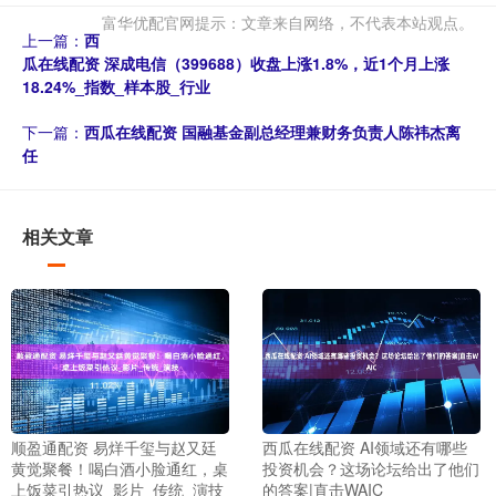
富华优配官网提示：文章来自网络，不代表本站观点。
上一篇：
西
瓜在线配资 深成电信（399688）收盘上涨1.8%，近1个月上涨
18.24%_指数_样本股_行业
下一篇：
西瓜在线配资 国融基金副总经理兼财务负责人陈祎杰离
任
相关文章
顺盈通配资 易烊千玺与赵又廷
西瓜在线配资 AI领域还有哪些
黄觉聚餐！喝白酒小脸通红，桌
投资机会？这场论坛给出了他们
上饭菜引热议_影片_传统_演技
的答案|直击WAIC