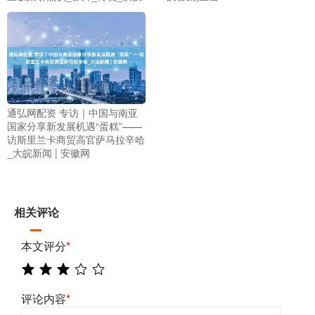
通弘网配资 专访｜中国与南亚
国家分享新发展机遇“蛋糕”——
访斯里兰卡商贸高官萨马拉辛哈
_大皖新闻 | 安徽网
相关评论
本文评分
*
评论内容
*