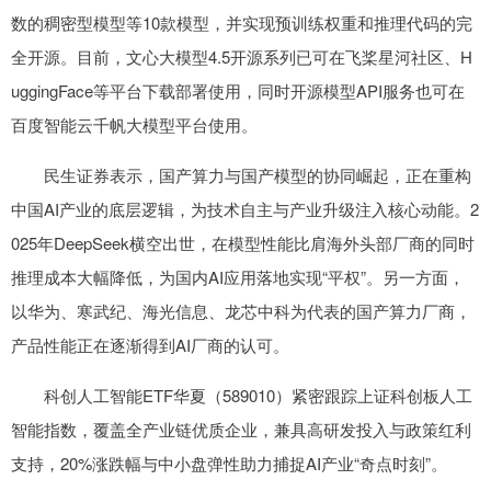
数的稠密型模型等10款模型，并实现预训练权重和推理代码的完
全开源。目前，文心大模型4.5开源系列已可在飞桨星河社区、H
uggingFace等平台下载部署使用，同时开源模型API服务也可在
百度智能云千帆大模型平台使用。
民生证券表示，国产算力与国产模型的协同崛起，正在重构
中国AI产业的底层逻辑，为技术自主与产业升级注入核心动能。2
025年DeepSeek横空出世，在模型性能比肩海外头部厂商的同时
推理成本大幅降低，为国内AI应用落地实现“平权”。另一方面，
以华为、寒武纪、海光信息、龙芯中科为代表的国产算力厂商，
产品性能正在逐渐得到AI厂商的认可。
科创人工智能ETF华夏（589010）紧密跟踪上证科创板人工
智能指数，覆盖全产业链优质企业，兼具高研发投入与政策红利
支持，20%涨跌幅与中小盘弹性助力捕捉AI产业“奇点时刻”。