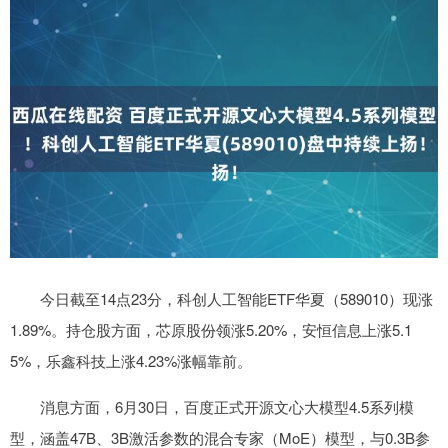
今日截至14点23分，科创人工智能ETF华夏（589010）现涨
1.89%。持仓股方面，芯原股份领涨5.20%，安恒信息上涨5.1
5%，乐鑫科技上涨4.23%涨幅靠前。
消息方面，6月30日，百度正式开源文心大模型4.5系列模
型，涵盖47B、3B激活参数的混合专家（MoE）模型，与0.3B参