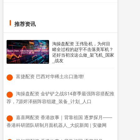
推荐资讯
淘操盘配资 王伟坠机，为何目
睹全过程的赵宇不击落美军机？
还好当初没这么做_架飞机_国家
_战友
​富捷配资 巴西对华稀土出口激增!
​淘操盘配资 金铲铲之战S14赛季最强阵容搭配推
荐，7源烬泽丽阵容组建_装备_计划_人口
​嘉喜网配资 香港故事｜背靠祖国 逐梦探月——
香港科研团队研制月面机器人_大皖新闻 | 安徽网