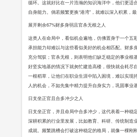
循环。这就好比在一片浩瀚的知识海洋中，他们更适
自身能力。倘若频繁更换“港湾”，就难以深入积累，
展开剩余67%财多身弱且官杀无根之人
这类人在命局中，看似机会遍地，仿佛置身于一个五
承担能力却难以与这些看似美好的机会相匹配。财多
充分驾驭；官杀无根，则表明他们缺乏稳定的事业根
好坚实地基的情况下就匆忙建造高楼，很快就会耗尽
一根稻草，让他们在职业生涯中陷入困境，难以实现
人的机会，不如先集中精力提升自身实力，巩固事业
日支坐正官且合多冲少之人
日支坐正官，并且命局中合多冲少，这代表着一种稳
深耕积累的行业里发展，比如教育、科研、传统制造
成就。频繁跳槽会打破这种稳定的格局，就像一棵刚刚