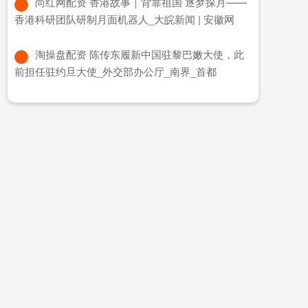
​尚红网配资 香港故事｜背靠祖国 逐梦探月——
香港科研团队研制月面机器人_大皖新闻 | 安徽网
​淘操盘配资 陈传东履新中国驻黎巴嫩大使，此
前担任驻约旦大使_外交部办公厅_南界_首都