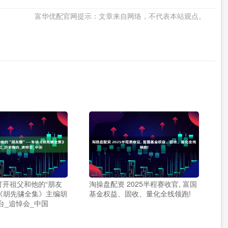
富华优配官网提示：文章来自网络，不代表本站观点。
打开祖父和他的“朋友
淘操盘配资 2025半程赛收官, 富国
《胡先骕全集》主编胡
基金权益、固收、量化全线领跑!
台_追悼会_中国