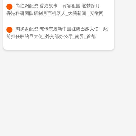
​尚红网配资 香港故事｜背靠祖国 逐梦探月——
香港科研团队研制月面机器人_大皖新闻 | 安徽网
​淘操盘配资 陈传东履新中国驻黎巴嫩大使，此
前担任驻约旦大使_外交部办公厅_南界_首都