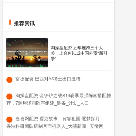
推荐资讯
淘操盘配资 五年连跨三个大
关，上合何以成中国外贸“新引
擎”
​富捷配资 巴西对华稀土出口激增!
​淘操盘配资 金铲铲之战S14赛季最强阵容搭配推
荐，7源烬泽丽阵容组建_装备_计划_人口
​嘉喜网配资 香港故事｜背靠祖国 逐梦探月——
香港科研团队研制月面机器人_大皖新闻 | 安徽网