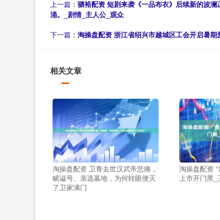
上一篇：
驷裕配资 短剧来袭《一品布衣》后续新的波澜
涌。_剧情_主人公_观众
下一篇：
淘操盘配资 浙江省绍兴市越城区工会开启暑期
相关文章
淘操盘配资 卫青去世汉武帝悲痛，
淘操盘配资 
赋谥号、亲选墓地，为何转眼便灭
上市开门黑_
了卫家满门