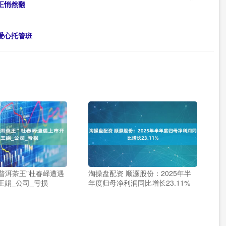
正悄然翻
爱心托管班
“普洱茶王”杜春峄遭遇
淘操盘配资 顺灏股份：2025年半
王娟_公司_亏损
年度归母净利润同比增长23.11%