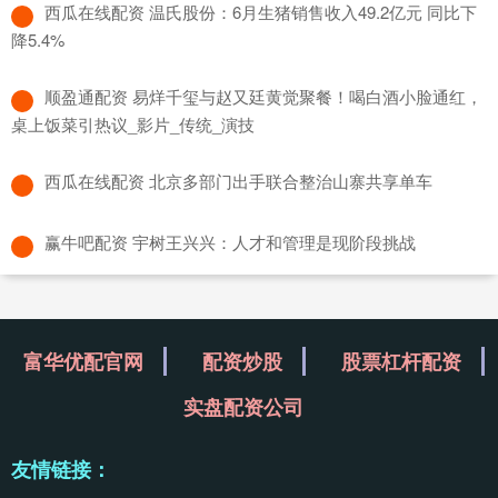
​西瓜在线配资 温氏股份：6月生猪销售收入49.2亿元 同比下
降5.4%
​顺盈通配资 易烊千玺与赵又廷黄觉聚餐！喝白酒小脸通红，
桌上饭菜引热议_影片_传统_演技
​西瓜在线配资 北京多部门出手联合整治山寨共享单车
​赢牛吧配资 宇树王兴兴：人才和管理是现阶段挑战
富华优配官网
配资炒股
股票杠杆配资
实盘配资公司
友情链接：